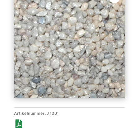
Steingranulat J 1001 (perlweiß).
Epoxidharzgebunder Kiesel, für den Indoor- und
Outdoor-Bereich geeignet.
Artikelnummer:
J 1001