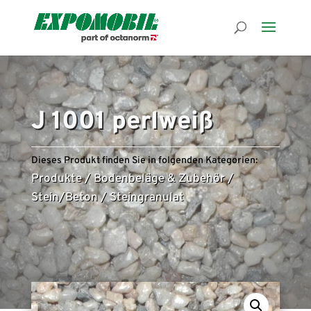
J 1001 perlweiß
Dieses Produkt finden Sie in folgenden Kategorien:
Produkte
/
Bodenbeläge & Zubehör
/
Stein/Beton
/
Steingranulat