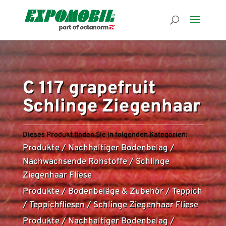
C 117 grapefruit
Schlinge Ziegenhaar
Dieses Produkt finden Sie in folgenden Kategorien:
Produkte
/
Nachhaltiger Bodenbelag
/
Nachwachsende Rohstoffe
/
Schlinge
Ziegenhaar Fliese
Produkte
/
Bodenbeläge & Zubehör
/
Teppich
/
Teppichfliesen
/
Schlinge Ziegenhaar Fliese
Produkte
/
Nachhaltiger Bodenbelag
/