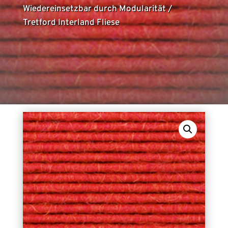
Wiedereinsetzbar durch Modularität
/
Tretford Interland Fliese
Mit der “Schlinge Ziegenhaar” bieten wir Ihnen
eine Teppichfliese mit 80 % Kaschmir-
Ziegenhaar und 20 % Schurwolle an. Das
Material wird schonend gefärbt und ist aus
nachhaltigen Ressourcen.