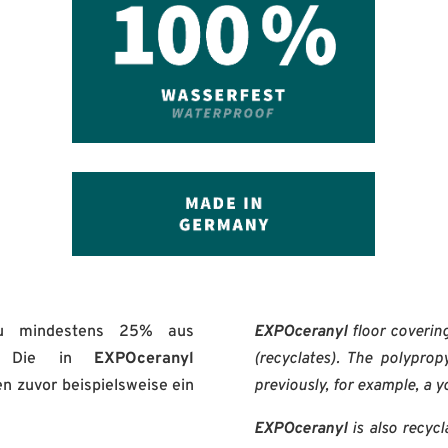
zu mindestens 25% aus
EXPOceranyl
floor covering
n). Die in
EXPOceranyl
(recyclates). The polypro
 zuvor beispielsweise ein
previously, for example, a y
EXPOceranyl
is also recycla