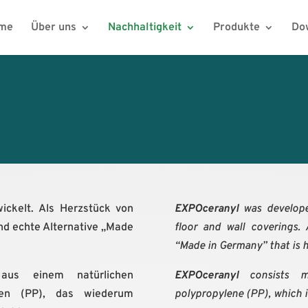
me
Über uns
Nachhaltigkeit
Produkte
Do
ickelt. Als Herzstück von
EXPOceranyl
was developed
nd echte Alternative „Made
floor and wall coverings.
“Made in Germany” that is h
us einem natürlichen
EXPOceranyl
consists ma
ylen (PP), das wiederum
polypropylene (PP), which in