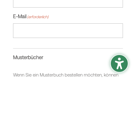
E-Mail
(erforderlich)
Musterbücher
Wenn Sie ein Musterbuch bestellen möchten, können
Sie sich hier eins auswählen. Achtung! Es können
Kosten anfallen.
2026 EXPORALconcept 2.0
2026 EXPOtextil 3.1
2026 EXPOmono
2024 EXPOvinyl + modular