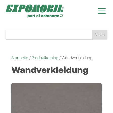
a
Startseite
/
Produktkatalog
/ Wand­verkleidung
Wand­verkleidung