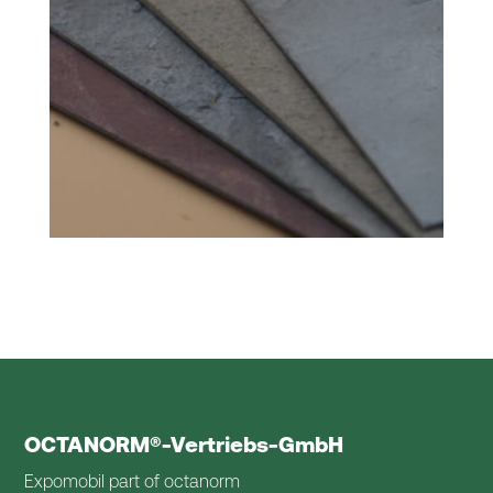
Steinfurnier
(3)
OCTANORM®-Vertriebs-GmbH
Expomobil part of octanorm