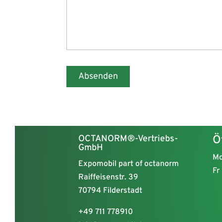
Absenden
Alternative:
OCTANORM®-Vertriebs-
Ö
GmbH
Mo
Expomobil part of octanorm
Fr
Raiffeisenstr. 39
70794 Filderstadt
+49 711 778910