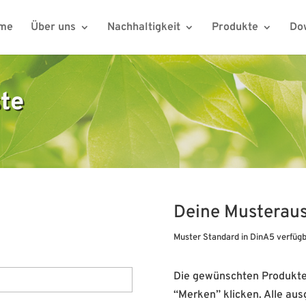
me
Über uns
Nachhaltigkeit
Produkte
Do
ste
Deine Musterau
Muster Standard in DinA5 verfügb
Die gewünschten Produkte 
“Merken” klicken. Alle au