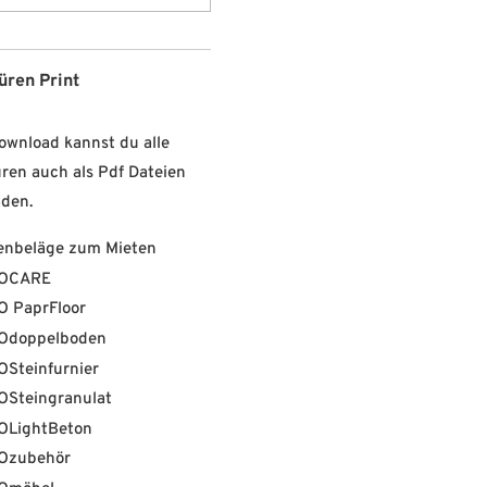
üren Print
ownload kannst du alle
ren auch als Pdf Dateien
aden.
enbeläge zum Mieten
OCARE
O PaprFloor
Odoppelboden
Steinfurnier
OSteingranulat
OLightBeton
Ozubehör