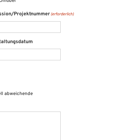
Omöbel
sion/Projektnummer
(erforderlich)
taltungsdatum
ell abweichende