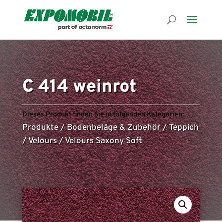
C 414 weinrot
Dieses Produkt finden Sie in folgenden Kategorien:
Produkte
/
Bodenbeläge & Zubehör
/
Teppich
/
Velours
/
Velours Saxony Soft