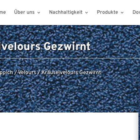
me
Über uns
Nachhaltigkeit
Produkte
Do
lvelours Gezwirnt
n:
ppich
/
Velours
/
Kräuselvelours Gezwirnt