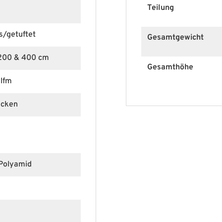
Teilung
s/getuftet
Gesamtgewicht
 200 & 400 cm
Gesamthöhe
 lfm
ücken
Polyamid