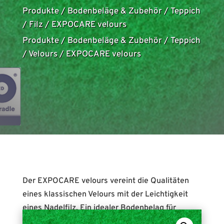
Produkte
/
Bodenbeläge & Zubehör
/
Teppich
/
Filz
/
EXPOCARE velours
Produkte
/
Bodenbeläge & Zubehör
/
Teppich
/
Velours
/
EXPOCARE velours
Der EXPOCARE velours vereint die Qualitäten
eines klassischen Velours mit der Leichtigkeit
eines Nadelfilz. Ein idealer Bodenbelag für
temporärere Einbauten, da er schnell und einfach