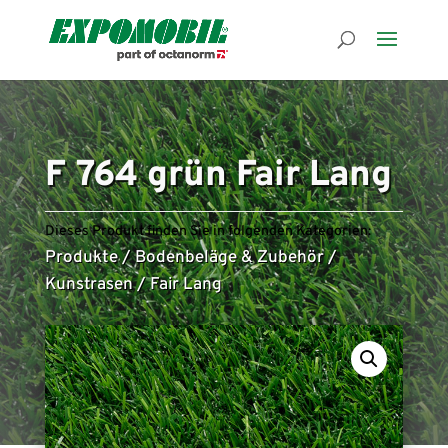
F 764 grün Fair Lang
Dieses Produkt finden Sie in folgenden Kategorien:
Produkte
/
Bodenbeläge & Zubehör
/
Kunstrasen
/
Fair Lang