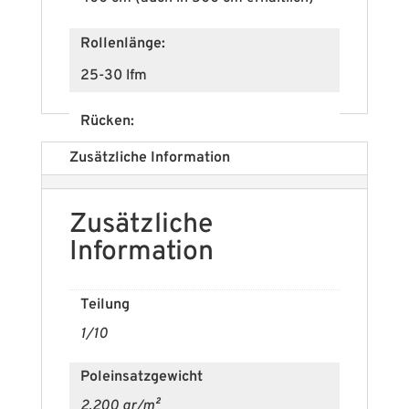
Rollenlänge:
25-30 lfm
Rücken:
Textilrücken
Zusätzliche Information
Brandschutzklasse (EN 13501-1):
Zusätzliche
Cfl-s1
Information
Polmaterial:
Teilung
100% PES
1/10
Im Zuschnitt möglich:
Poleinsatzgewicht
ja
2.200 gr/m²