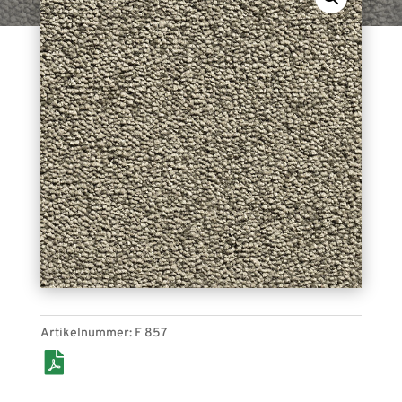
Unifrisé-Soft F 857 (moosgrün). Bahnenware, für
den Indoor-Bereich geeignet.
Artikelnummer:
F 857