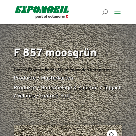
F 857 moosgrün
Dieses Produkt finden Sie in folgenden Kategorien:
Produkte
/
Musterkarten
Produkte
/
Bodenbeläge & Zubehör
/
Teppich
/
Velours
/
Unifrisé-Soft