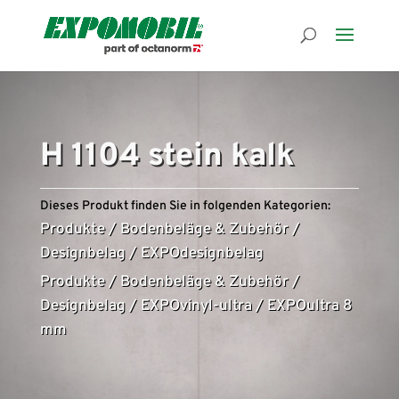
H 1104 stein kalk
Dieses Produkt finden Sie in folgenden Kategorien:
Produkte
/
Bodenbeläge & Zubehör
/
Designbelag
/
EXPOdesignbelag
Produkte
/
Bodenbeläge & Zubehör
/
Designbelag
/
EXPOvinyl-ultra
/
EXPOultra 8
mm