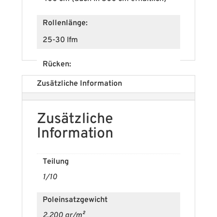
Rollenlänge:
25-30 lfm
Rücken:
Textilrücken
Zusätzliche Information
Brandschutzklasse (EN 13501-1):
Zusätzliche
Cfl-s1
Information
Polmaterial:
Teilung
100% PES
1/10
Im Zuschnitt möglich:
Poleinsatzgewicht
ja
2.200 gr/m²