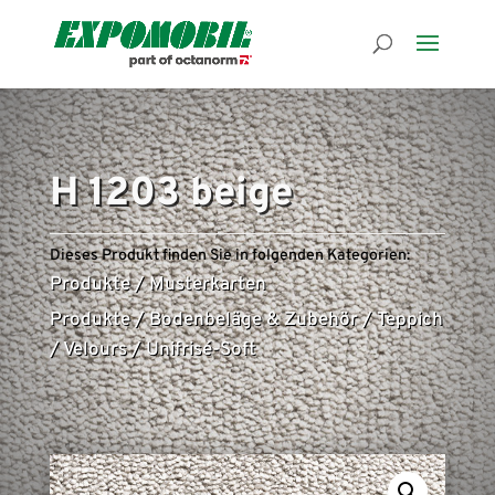
H 1203 beige
Dieses Produkt finden Sie in folgenden Kategorien:
Produkte
/
Musterkarten
Produkte
/
Bodenbeläge & Zubehör
/
Teppich
/
Velours
/
Unifrisé-Soft