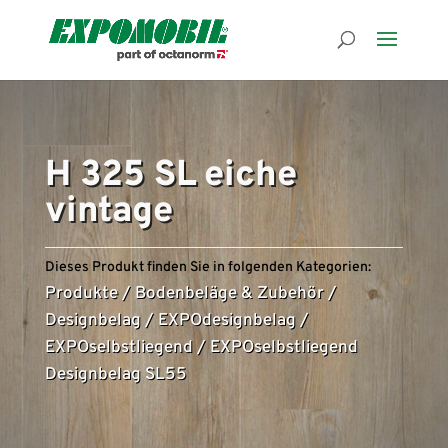
H 325 SL eiche
vintage
Dieses Produkt finden Sie in folgenden Kategorien:
Produkte
/
Bodenbeläge & Zubehör
/
Designbelag
/
EXPOdesignbelag
/
EXPOselbstliegend
/
EXPOselbstliegend
Designbelag SL55