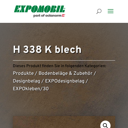
H 338 K blech
Dieses Produkt finden Sie in folgenden Kategorien:
Produkte
/
Bodenbeläge & Zubehör
/
Designbelag
/
EXPOdesignbelag
/
EXPOkleben/30