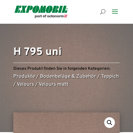
H 795 uni
Dieses Produkt finden Sie in folgenden Kategorien:
Produkte
/
Bodenbeläge & Zubehör
/
Teppich
/
Velours
/
Velours matt