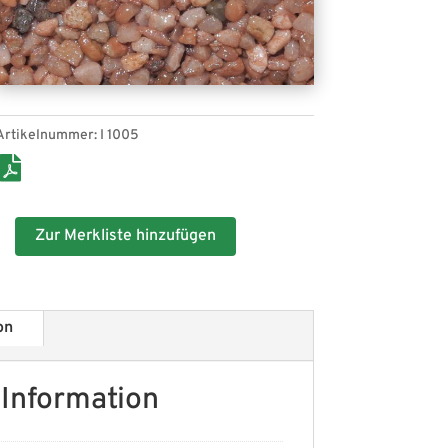
Artikelnummer:
I 1005
Zur Merkliste hinzufügen
on
 Information