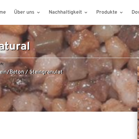
me
Über uns
Nachhaltigkeit
Produkte
Do
atural
n:
ein/Beton
/
Steingranulat