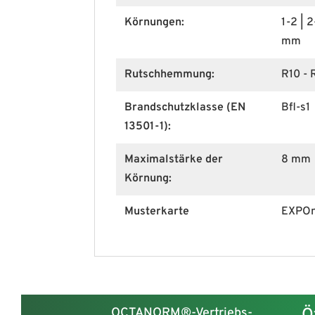
Körnungen:
1-2 | 2
mm
Rutschhemmung:
R10 - 
Brandschutzklasse (EN
Bfl-s1
13501-1):
Maximalstärke der
8 mm
Körnung:
Musterkarte
EXPOn
OCTANORM®-Vertriebs-