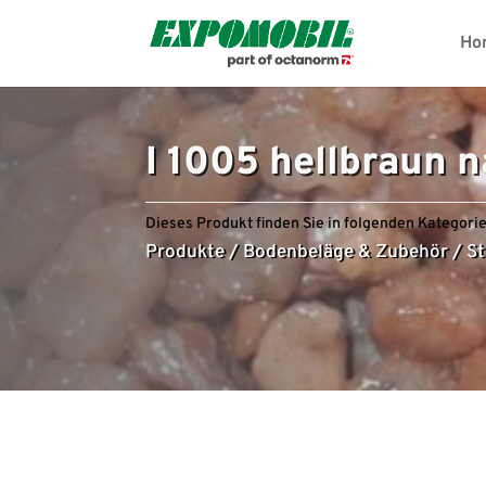
Ho
I 1005 hellbraun n
Dieses Produkt finden Sie in folgenden Kategorie
Produkte
/
Bodenbeläge & Zubehör
/
St