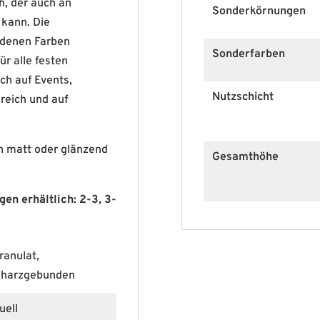
h, der auch an
Sonderkörnungen
kann. Die
edenen Farben
Sonderfarben
ür alle festen
ch auf Events,
Nutzschicht
reich und auf
in matt oder glänzend
Gesamthöhe
n erhältlich: 2-3, 3-
ranulat,
dharzgebunden
uell