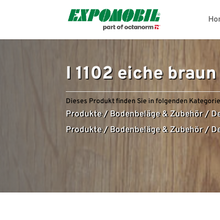
Ho
I 1102 eiche braun
Dieses Produkt finden Sie in folgenden Kategorie
Produkte
/
Bodenbeläge & Zubehör
/
De
Produkte
/
Bodenbeläge & Zubehör
/
De