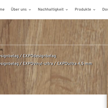
me
Über uns
Nachhaltigkeit
Produkte
Do
n:
signbelag
/
EXPOdesignbelag
signbelag
/
EXPOvinyl-ultra
/
EXPOultra 4,5 mm