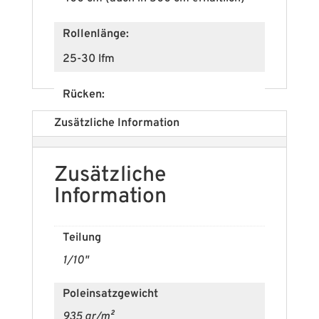
Rollenlänge:
25-30 lfm
Rücken:
Textil-Vliesrücken
Zusätzliche Information
Brandschutzklasse (EN 13501-1):
Zusätzliche
Cfl-s1
Information
Polmaterial:
Teilung
100% PA SD
1/10"
Im Zuschnitt möglich:
Poleinsatzgewicht
ja
935 gr/m²