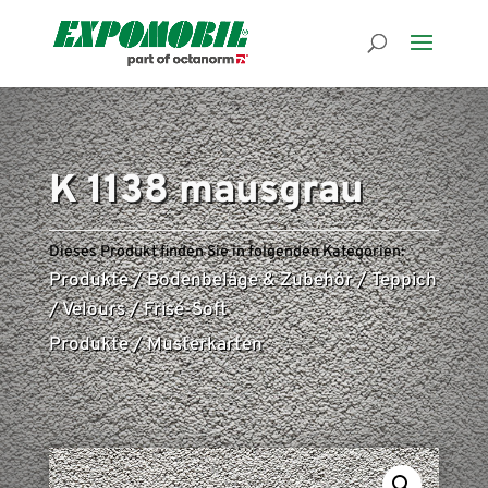
K 1138 mausgrau
Dieses Produkt finden Sie in folgenden Kategorien:
Produkte
/
Bodenbeläge & Zubehör
/
Teppich
/
Velours
/
Frisé-Soft
Produkte
/
Musterkarten