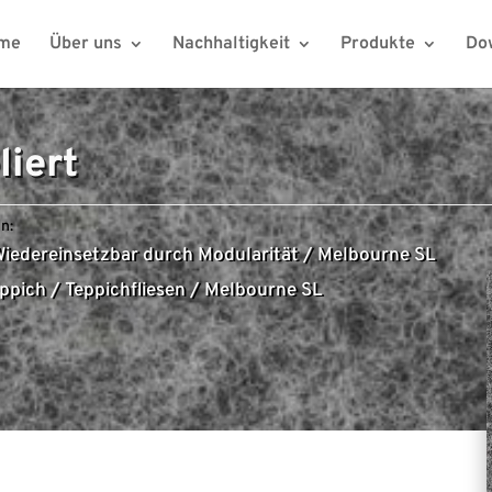
me
Über uns
Nachhaltigkeit
Produkte
Do
liert
n:
iedereinsetzbar durch Modularität
/
Melbourne SL
ppich
/
Teppichfliesen
/
Melbourne SL