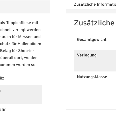
Zusätzliche Informati
Zusätzliche
als Teppichfliese mit
schnell verlegt werden
er auch für Messen und
Gesamtgewicht
 Schutz für Hallenböden
 Belag für Shop-in-
Verlegung
berall dort, wo der
enommen werden soll.
Nutzungsklasse
ilz
m
efin