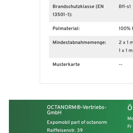
Brandschutzklasse (EN
Bfl-s1
13501-1):
Polmaterial:
100% 
Mindestabnahmemenge:
2 x 1 
1 x 1 
Musterkarte
--
OCTANORM®-Vertriebs-
Ö
GmbH
Mo
Expomobil part of octanorm
Fr
Raiffeisenstr. 39