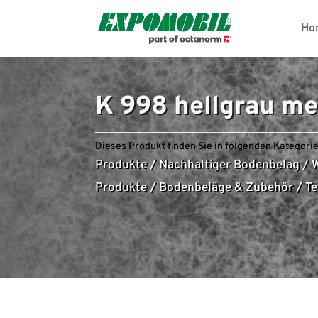
Ho
K 998 hellgrau me
Dieses Produkt finden Sie in folgenden Kategorie
Produkte
/
Nachhaltiger Bodenbelag
/
W
Produkte
/
Bodenbeläge & Zubehör
/
Te