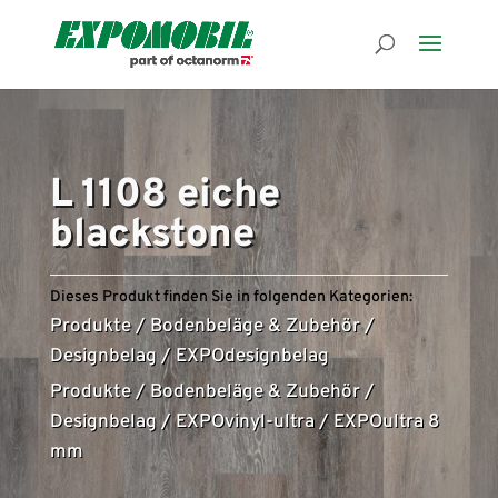
L 1108 eiche
blackstone
Dieses Produkt finden Sie in folgenden Kategorien:
Produkte
/
Bodenbeläge & Zubehör
/
Designbelag
/
EXPOdesignbelag
Produkte
/
Bodenbeläge & Zubehör
/
Designbelag
/
EXPOvinyl-ultra
/
EXPOultra 8
mm