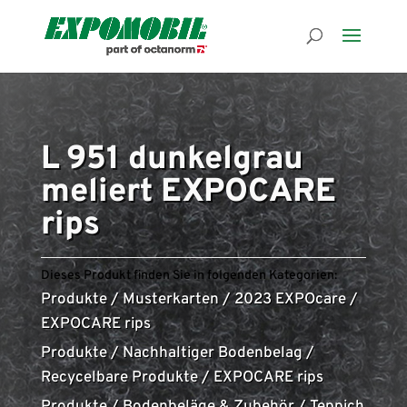
L 951 dunkelgrau
meliert EXPOCARE
rips
Dieses Produkt finden Sie in folgenden Kategorien:
Produkte
/
Musterkarten
/
2023 EXPOcare
/
EXPOCARE rips
Produkte
/
Nachhaltiger Bodenbelag
/
Recycelbare Produkte
/
EXPOCARE rips