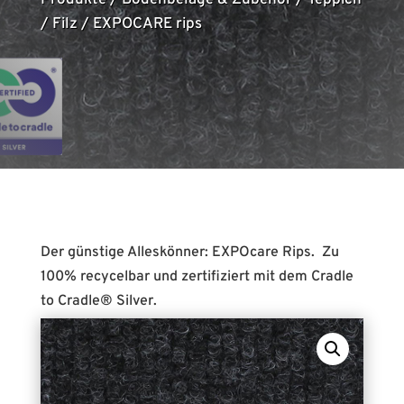
Produkte
/
Bodenbeläge & Zubehör
/
Teppich
/
Filz
/
EXPOCARE rips
Der günstige Alleskönner: EXPOcare Rips. Zu
100% recycelbar und zertifiziert mit dem Cradle
to Cradle® Silver.
Eine große Farbpalette und der günstige Preis
machen den Boden ideal für Messen, Events,
Shop-in-Shop-Konzepte oder Pop-Up Shops. Er