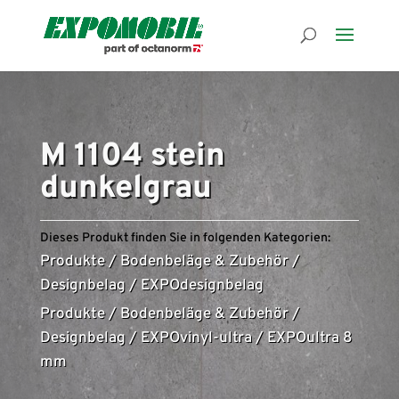
M 1104 stein
dunkelgrau
Dieses Produkt finden Sie in folgenden Kategorien:
Produkte
/
Bodenbeläge & Zubehör
/
Designbelag
/
EXPOdesignbelag
Produkte
/
Bodenbeläge & Zubehör
/
Designbelag
/
EXPOvinyl-ultra
/
EXPOultra 8
mm