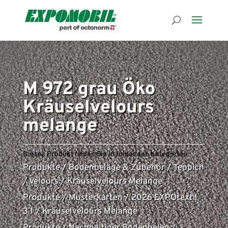
M 972 grau Öko
Kräuselvelours
melange
Dieses Produkt finden Sie in folgenden Kategorien:
Produkte
/
Bodenbeläge & Zubehör
/
Teppich
/
Velours
/
Kräuselvelours Melange
Produkte
/
Musterkarten
/
2026 EXPOtextil
3.1
/
Kräuselvelours Melange