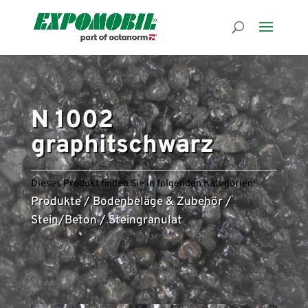
N 1002
graphitschwarz
Dieses Produkt finden Sie in folgenden Kategorien:
Produkte
/
Bodenbeläge & Zubehör
/
Stein/Beton
/
Steingranulat