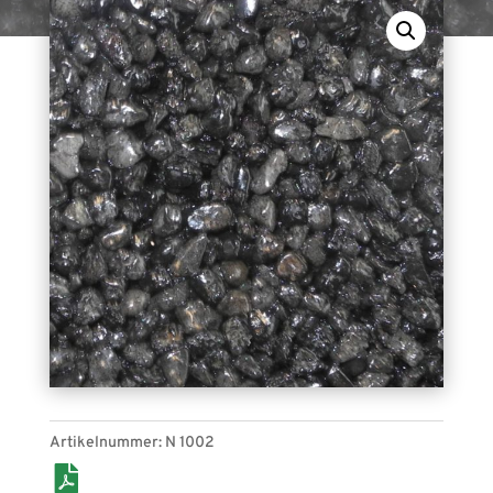
Steingranulat N 1002 (graphitschwarz).
Epoxidharzgebunder Kiesel, für den Indoor- und
Outdoor-Bereich geeignet.
Artikelnummer:
N 1002