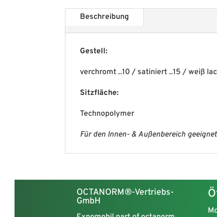
Beschreibung
Gestell:
verchromt ..10 / satiniert ..15 / weiß lac
Sitzfläche:
Technopolymer
Für den Innen- & Außenbereich geeignet 
OCTANORM®-Vertriebs-
Ö
GmbH
Mo
Expomobil part of octanorm