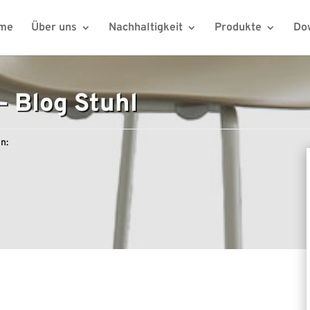
me
Über uns
Nachhaltigkeit
Produkte
Do
. – Blog Stuhl
n: