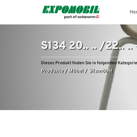
Ho
S134 20.. .. /22.. .
Dieses Produkt finden Sie in folgenden Kategorie
Produkte
/
Möbel
/
Sitzmöbel