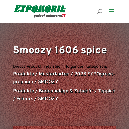
Smoozy 1606 spice
Dieses Produkt finden Sie in folgenden Kategorien:
Produkte
/
Musterkarten
/
2023 EXPOgreen-
premium
/
SMOOZY
Produkte
/
Bodenbeläge & Zubehör
/
Teppich
/
Velours
/
SMOOZY