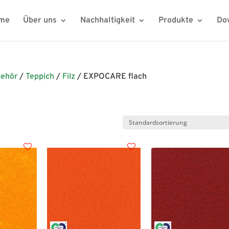
me
Über uns
Nachhaltigkeit
Produkte
Do
behör
/
Teppich
/
Filz
/ EXPOCARE flach