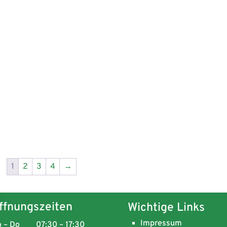
1
2
3
4
→
ffnungszeiten
Wichtige Links
Impressum
 – Do
07:30 – 17:30