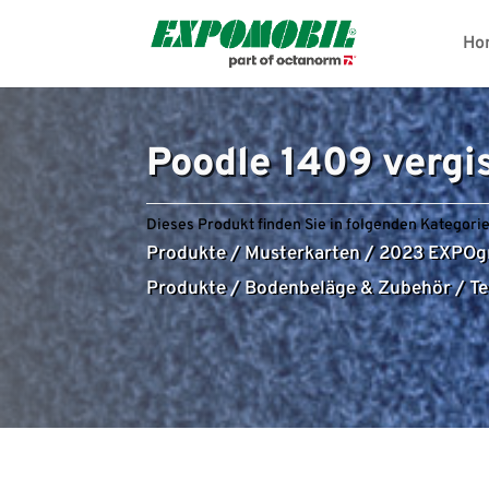
Ho
Poodle 1409 vergi
Dieses Produkt finden Sie in folgenden Kategorie
Produkte
/
Musterkarten
/
2023 EXPOg
Produkte
/
Bodenbeläge & Zubehör
/
Te