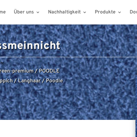
me
Über uns
Nachhaltigkeit
Produkte
Do
ssmeinnicht
n:
reen-premium
/
POODLE
ppich
/
Langhaar
/
Poodle