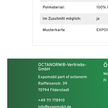
Polmaterial:
100% 
Im Zuschnitt möglich:
ja
Musterkarte
EXPOl
OCTANORM®-Vertriebs-
Ö
GmbH
Mo
Expomobil part of octanorm
Fr
Raiffeisenstr. 39
70794 Filderstadt
+49 711 778910
info@expomobil.de