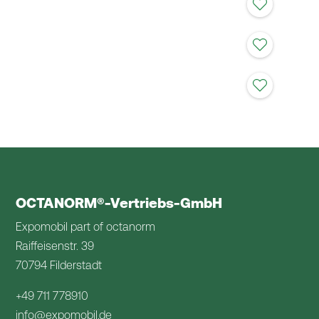
Öko Langhaar matt
Poodle
OCTANORM®-Vertriebs-GmbH
Expomobil part of octanorm
Raiffeisenstr. 39
70794 Filderstadt
+49 711 778910
info@expomobil.de