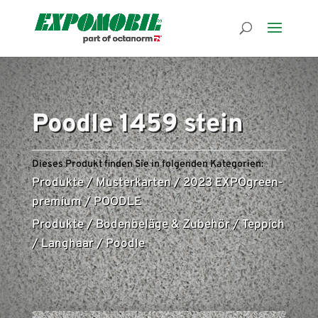
Poodle 1459 stein
Dieses Produkt finden Sie in folgenden Kategorien:
Produkte
/
Musterkarten
/
2023 EXPOgreen-
premium
/
POODLE
Produkte
/
Bodenbeläge & Zubehör
/
Teppich
/
Langhaar
/
Poodle